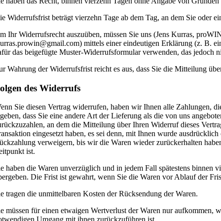
ie haben das Recht, binnen vierzehn Tagen ohne Angabe von Gründen d
ie Widerrufsfrist beträgt vierzehn Tage ab dem Tag, an dem Sie oder ein
m Ihr Widerrufsrecht auszuüben, müssen Sie uns (Jens Kurras, proWIN 
kurras.prowin@gmail.com) mittels einer eindeutigen Erklärung (z. B. ein
afür das beigefügte Muster-Widerrufsformular verwenden, das jedoch ni
ur Wahrung der Widerrufsfrist reicht es aus, dass Sie die Mitteilung üb
olgen des Widerrufs
enn Sie diesen Vertrag widerrufen, haben wir Ihnen alle Zahlungen, die
rgeben, dass Sie eine andere Art der Lieferung als die von uns angebot
urückzuzahlen, an dem die Mitteilung über Ihren Widerruf dieses Vertra
ransaktion eingesetzt haben, es sei denn, mit Ihnen wurde ausdrücklic
ückzahlung verweigern, bis wir die Waren wieder zurückerhalten haben
itpunkt ist.
ie haben die Waren unverzüglich und in jedem Fall spätestens binnen v
bergeben. Die Frist ist gewahrt, wenn Sie die Waren vor Ablauf der Fr
ie tragen die unmittelbaren Kosten der Rücksendung der Waren.
ie müssen für einen etwaigen Wertverlust der Waren nur aufkommen, we
otwendigen Umgang mit ihnen zurückzuführen ist.