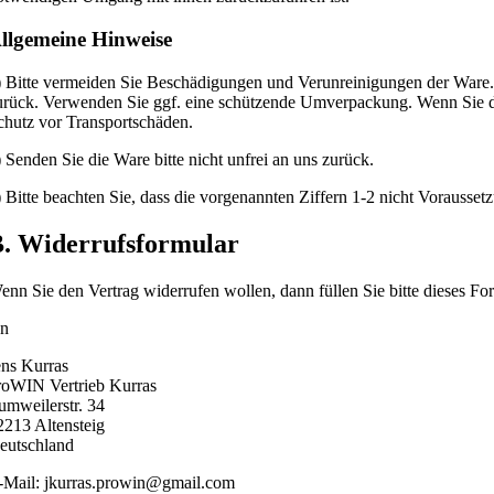
llgemeine Hinweise
) Bitte vermeiden Sie Beschädigungen und Verunreinigungen der Ware. 
urück. Verwenden Sie ggf. eine schützende Umverpackung. Wenn Sie die
chutz vor Transportschäden.
) Senden Sie die Ware bitte nicht unfrei an uns zurück.
) Bitte beachten Sie, dass die vorgenannten Ziffern 1-2 nicht Vorausse
. Widerrufsformular
enn Sie den Vertrag widerrufen wollen, dann füllen Sie bitte dieses Fo
n
ens Kurras
roWIN Vertrieb Kurras
umweilerstr. 34
2213 Altensteig
eutschland
-Mail: jkurras.prowin@gmail.com