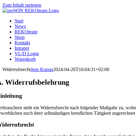
Zum Inhalt springen
Start
News
REKOteam
Shop
Kontakt
Intranet
VL/D Login
Warenkorb
Widerrufsrecht
Jens Kurras
2024-04-26T16:04:31+02:00
. Widerrufsbelehrung
inleitung
erbrauchern steht ein Widerrufsrecht nach folgender Maßgabe zu, wobei
ewerblichen noch ihrer selbständigen beruflichen Tätigkeit zugerechne
iderrufsrecht