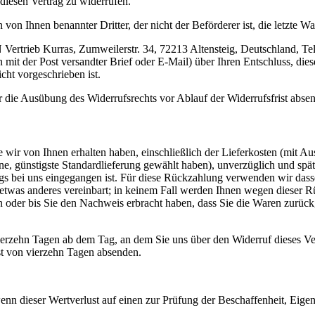
iesen Vertrag zu widerrufen.
 von Ihnen benannter Dritter, der nicht der Beförderer ist, die letzte
Vertrieb Kurras, Zumweilerstr. 34, 72213 Altensteig, Deutschland, Te
 mit der Post versandter Brief oder E-Mail) über Ihren Entschluss, die
cht vorgeschrieben ist.
er die Ausübung des Widerrufsrechts vor Ablauf der Widerrufsfrist abse
 wir von Ihnen erhalten haben, einschließlich der Lieferkosten (mit Au
ene, günstigste Standardlieferung gewählt haben), unverzüglich und sp
gs bei uns eingegangen ist. Für diese Rückzahlung verwenden wir dasse
h etwas anderes vereinbart; in keinem Fall werden Ihnen wegen dieser 
 oder bis Sie den Nachweis erbracht haben, dass Sie die Waren zurück
ierzehn Tagen ab dem Tag, an dem Sie uns über den Widerruf dieses Ve
ist von vierzehn Tagen absenden.
nn dieser Wertverlust auf einen zur Prüfung der Beschaffenheit, Eige