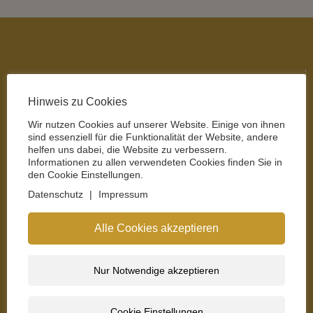
Hinweis zu Cookies
Wir nutzen Cookies auf unserer Website. Einige von ihnen
sind essenziell für die Funktionalität der Website, andere
helfen uns dabei, die Website zu verbessern.
Informationen zu allen verwendeten Cookies finden Sie in
den Cookie Einstellungen.
Kontakt
Datenschutz
|
Impressum
proWIN Vertrieb Jens Kurras
Alle Cookies akzeptieren
Simmersfelderstraße 55
72213 Altensteig
Nur Notwendige akzeptieren
+49 162 9884210
info@prowin-rekoteam.de
Cookie Einstellungen