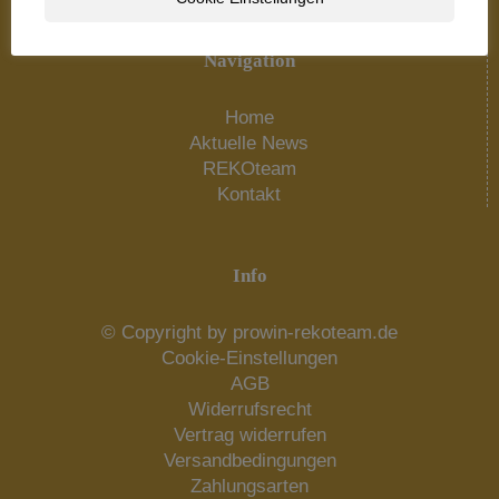
Navigation
Home
Aktuelle News
REKOteam
Kontakt
Info
© Copyright by prowin-rekoteam.de
Cookie-Einstellungen
AGB
Widerrufsrecht
Vertrag widerrufen
Versandbedingungen
Zahlungsarten