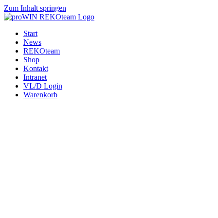
Zum Inhalt springen
Start
News
REKOteam
Shop
Kontakt
Intranet
VL/D Login
Warenkorb